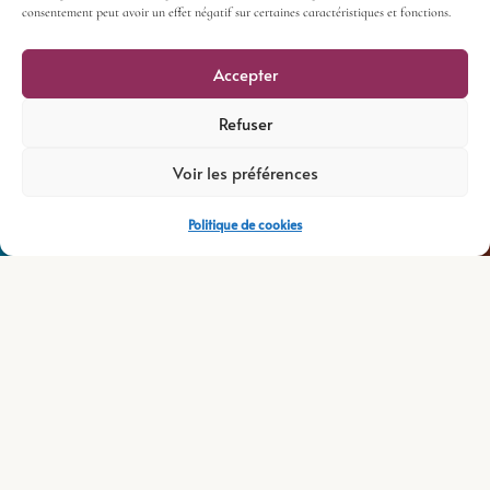
consentement peut avoir un effet négatif sur certaines caractéristiques et fonctions.
Accepter
Refuser
Voir les préférences
Politique de cookies
Retour aux actualités
Reportage photo réalisé dans nos vignes pendant
la période de la taille en juin 2023. Dans quelques
mois, vous pourrez déguster la cuvée 2023 des
cépages de Syrah, de Viognier et de Marsanne
issus de la maison A. PARET.