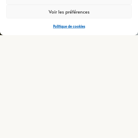
Voir les préférences
Politique de cookies
DÉCOUVREZ LA MARQUE
L'histoire derrière notre
vignoble