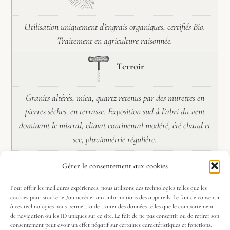
Utilisation uniquement d’engrais organiques, certifiés Bio.
Traitement en agriculture raisonnée.
Terroir
Granits altérés, mica, quartz retenus par des murettes en
pierres sèches, en terrasse. Exposition sud à l’abri du vent
dominant le mistral, climat continental modéré, été chaud et
sec, pluviométrie régulière.
Vendange
Gérer le consentement aux cookies
Pour offrir les meilleures expériences, nous utilisons des technologies telles que les
Récolte en caissettes avec tri.
cookies pour stocker et/ou accéder aux informations des appareils. Le fait de consentir
à ces technologies nous permettra de traiter des données telles que le comportement
de navigation ou les ID uniques sur ce site. Le fait de ne pas consentir ou de retirer son
Vinification / Elevage
consentement peut avoir un effet négatif sur certaines caractéristiques et fonctions.