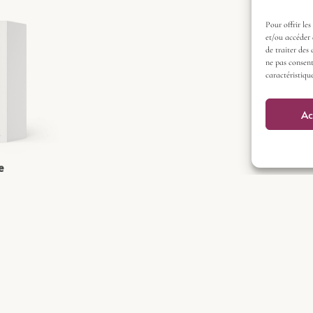
Pour offrir les
et/ou accéder 
de traiter des
ne pas consent
caractéristique
Ac
e
 5l
€