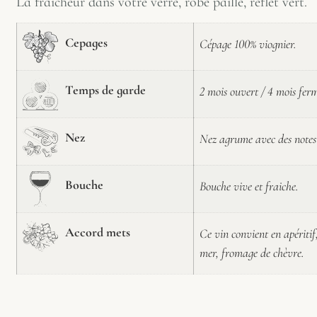
La fraicheur dans votre verre, robe paille, reflet vert.
Cepages
Cépage 100% viognier.
Temps de garde
2 mois ouvert / 4 mois fer
Nez
Nez agrume avec des notes 
Bouche
Bouche vive et fraiche.
Accord mets
Ce vin convient en apériti
mer, fromage de chèvre.